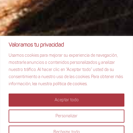
Valoramos tu privacidad
Usamos cookies para mejorar su experiencia de navegación,
mostrarle anuncios o contenidos personalizados y analizar
nuestro tráfico. Al hacer clic en “Aceptar todo” usted da su
consentimiento a nuestro uso de las cookies. Para obtener más
información, lea nuestra
política de cookies.
Aceptar todo
Personalizar
Rechazar todo